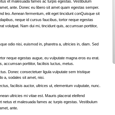
netus et malesuada fames ac turpis egestas. Vestibulum
sit amet, ante. Donec eu libero sit amet quam egestas semper.
end leo. Aenean fermentum, elit eget tincidunt conQuisque sit
dapibus, neque id cursus faucibus, tortor neque egestas
t volutpat. Nam dui mi, tincidunt quis, accumsan porttitor,
que odio nisi, euismod in, pharetra a, ultricies in, diam. Sed
ortor neque egestas augue, eu vulputate magna eros eu erat.
s, accumsan porttitor, facilisis luctus, metus.
ectus. Donec consectetuer ligula vulputate sem tristique
a, sodales sit amet, nisi.
us, facilisis auctor, ultrices ut, elementum vulputate, nunc.
an ultricies mi vitae est. Mauris placerat eleifend
 et netus et malesuada fames ac turpis egestas. Vestibulum
t amet, ante.