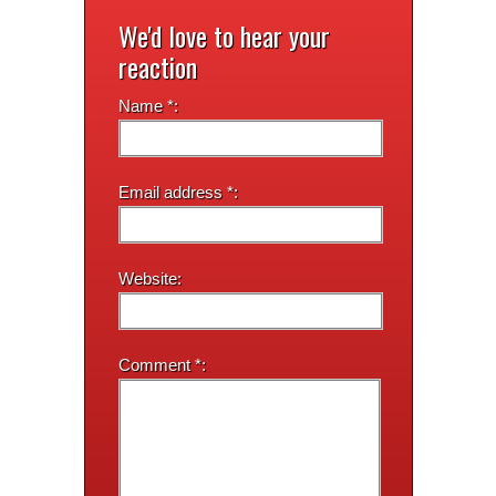
We'd love to hear your
reaction
Name *:
Email address *:
Website:
Comment *: